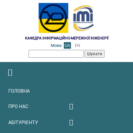
КАФЕДРА ІНФОРМАЦІЙНО-МЕРЕЖНОЇ ІНЖЕНЕРІЇ
Мова:
UA
EN
Пошук:
ГОЛОВНА
ПРО НАС
Освітня робота
АБІТУРІЄНТУ
Щорічнe оцінювання/
Міжнародне
рейтингування науково-