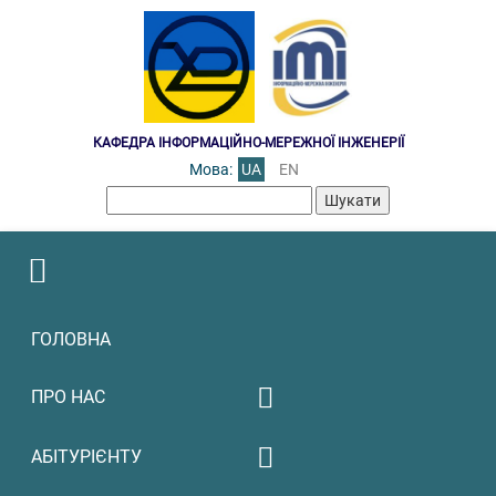
КАФЕДРА ІНФОРМАЦІЙНО-МЕРЕЖНОЇ ІНЖЕНЕРІЇ
Мова:
UA
EN
Пошук:
ГОЛОВНА
ПРО НАС
Освітня робота
АБІТУРІЄНТУ
Щорічнe оцінювання/
Міжнародне
рейтингування науково-